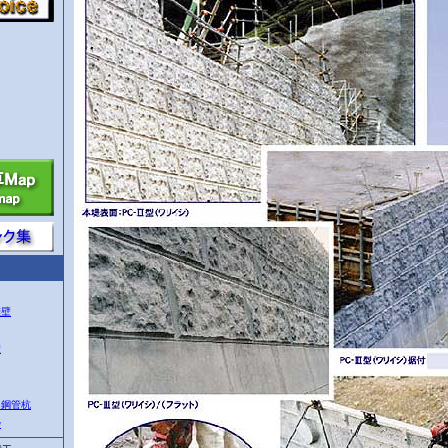
擁壁
壁
き鋼管杭
枠