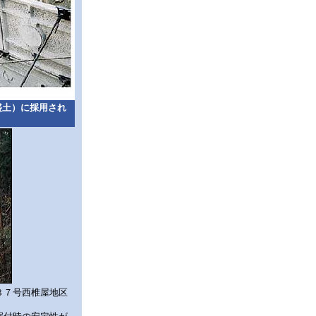
盛土）に採用され
８７号西椎屋地区