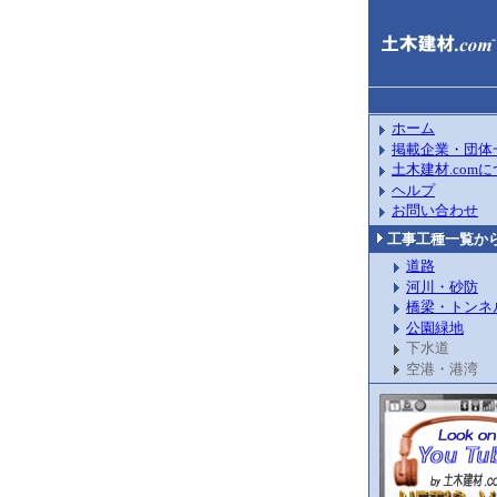
ホーム
掲載企業・団体
土木建材.com
ヘルプ
お問い合わせ
工事工種一覧か
道路
河川・砂防
橋梁・トンネ
公園緑地
下水道
空港・港湾