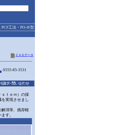
CF工法・PO-Ⅲ型
ＣＡＤデータ
0555-85-3531
ｙｓｔｅｍ）の採
減を実現させまし
の解消等、残存軽
います。