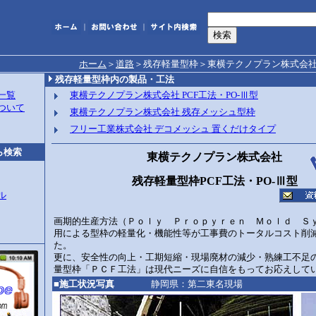
｜
｜
ホーム
＞
道路
＞
残存軽量型枠＞東横テクノプラン株式会社 P
残存軽量型枠
内の製品・工法
一覧
東横テクノプラン株式会社 PCF工法・PO-Ⅲ型
について
東横テクノプラン株式会社 残存メッシュ型枠
フリー工業株式会社 デコメッシュ 置くだけタイプ
ら検索
東横テクノプラン株式会社
残存軽量型枠PCF工法・PO-Ⅲ型
ル
画期的生産方法（Ｐｏｌｙ Ｐｒｏｐｙｒｅｎ Ｍｏｌｄ Ｓ
用による型枠の軽量化・機能性等が工事費のトータルコスト削
た。
更に、安全性の向上・工期短縮・現場廃材の減少・熟練工不足
量型枠「ＰＣＦ工法」は現代ニーズに自信をもってお応えして
■施工状況写真
静岡県：第二東名現場