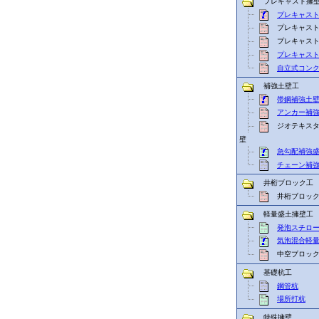
プレキャスト擁
プレキャス
プレキャスト
プレキャスト
プレキャス
自立式コン
補強土壁工
帯鋼補強土
アンカー補
ジオテキスタ
壁
急勾配補強
チェーン補
井桁ブロック工
井桁ブロッ
軽量盛土擁壁工
発泡スチロ
気泡混合軽
中空ブロック
基礎杭工
鋼管杭
場所打杭
特殊擁壁