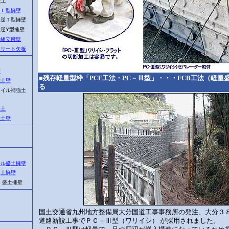
壁工
トＬ型擁壁
逆Ｔ型擁壁
逆Y型擁壁
ト組立擁壁
クリート矢板
壁
■残存軽量型枠「PCF工法・PC－Ⅲ型」・・・FCB工法（軽量
強土壁
る
イル補強土
盛土
強土壁
ク
ール盛土擁壁
量土擁壁
 盛土擁壁
国土交通省九州地方整備局大分国道工事事務所の発注、大分３
道路新設工事でＰＣ－Ⅲ型（ワリイシ） が採用されました。