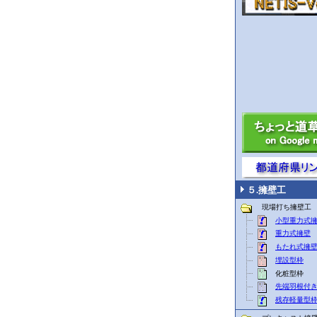
５.擁壁工
現場打ち擁壁工
小型重力式
重力式擁壁
もたれ式擁
埋設型枠
化粧型枠
先端羽根付
残存軽量型