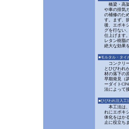
橋梁・高架
や車の排気
の補修のた
す。まず、
後、エポキ
グを行ない
仕上げます
レタン樹脂
絶大な効果
■モルタル・タイ
コンクリー
とひびわれ
材の落下の
早期発見（
ーダイトCP
法によって
■ひびわれ注入工
本工法は、
れにエポキシ
体化をはか
止に役立ち