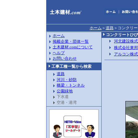
｜
ホーム
＞
道路
＞
コンクリー
コンクリートひび
ホーム
河北建設株式
掲載企業・団体一覧
土木建材.comについて
株式会社東邦
ヘルプ
アルコン株式
お問い合わせ
工事工種一覧から検索
道路
河川・砂防
橋梁・トンネル
公園緑地
下水道
空港・港湾