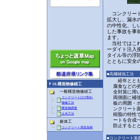
コンクリート
拡大し、漏水
の中性化、し
した事故を事
ます。
当社ではこれ
ーダイト注入
タイル等の浮
とともに安全
■高欄補強工法
経年ととも
16.構造物修繕工
腐食などの
一般構造物修繕工
全対策に用
両側面に補
コンクリートひび割れ
板の周囲・
補修工法
ンクリート
構造物調査
樹脂の特性
止水工法
ートを合成
躯体工
防止すると
コンクリート用添加材
■コンクリート表