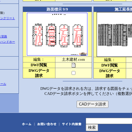
路面標示 9/9
施工延長
製）
コンクリート
ス管路
・ハンドホー
編集：
土木建材.com
編集：
DWF閲覧
DWF閲覧
DWGデータ
DWGデータ
請求
請求
ツール
DWGデータを請求される方は、請求する図面をチェ
CADデータ請求ボタンを押してください（複数選
｜
｜