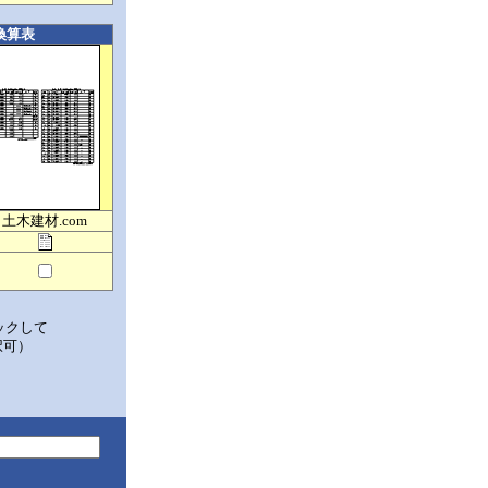
換算表
土木建材.com
ックして
択可）