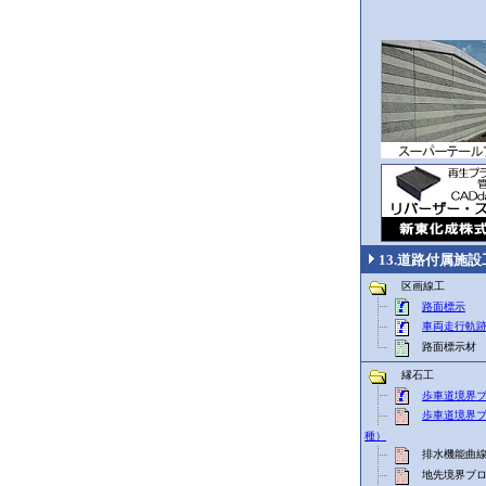
13.道路付属施設
区画線工
路面標示
車両走行軌
路面標示材
縁石工
歩車道境界
歩車道境界
種）
排水機能曲線
地先境界ブロ