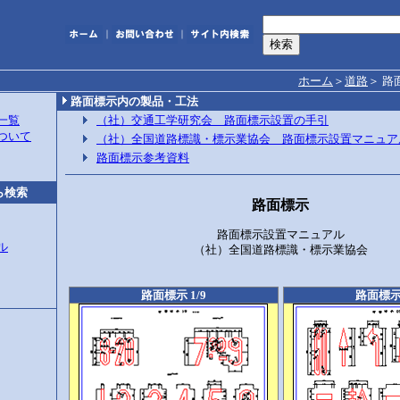
｜
｜
ホーム
＞
道路
＞
路
路面標示内の製品・工法
一覧
（社）交通工学研究会 路面標示設置の手引
について
（社）全国道路標識・標示業協会 路面標示設置マニュア
路面標示参考資料
ら検索
路面標示
路面標示設置マニュアル
ル
（社）全国道路標識・標示業協会
路面標示 1/9
路面標示 