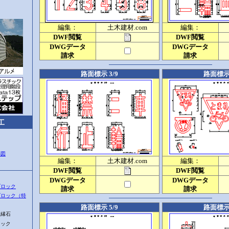
編集：
土木建材.com
編集：
DWF閲覧
DWF閲覧
DWGデータ
DWGデータ
請求
請求
路面標示 3/9
路面標示 
工
跡図
編集：
土木建材.com
編集：
DWF閲覧
DWF閲覧
DWGデータ
DWGデータ
ブロック
請求
請求
ブロック（特
路面標示 5/9
路面標示 
縁石
ック