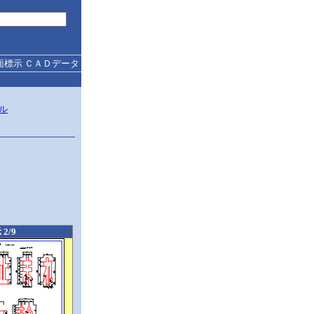
面標示 ＣＡＤデータ
ル
2/9