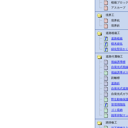
植栽ブロッ
アスカーブ
境界工
境界杭
境界鋲
道路植栽工
道路植栽
樹木緑化
緑化型目か
道路付属物工
視線誘導標
自発光式視
視線誘導ポ
距離標
道路鋲
自発光式道
自発光式ガラ
野生動物保
管理用階段
ゴミ収納
雑草抑制マ
踏掛板工
沈下補修注