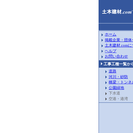
ホーム
掲載企業・団体
土木建材.com
ヘルプ
お問い合わせ
工事工種一覧か
道路
河川・砂防
橋梁・トンネ
公園緑地
下水道
空港・港湾