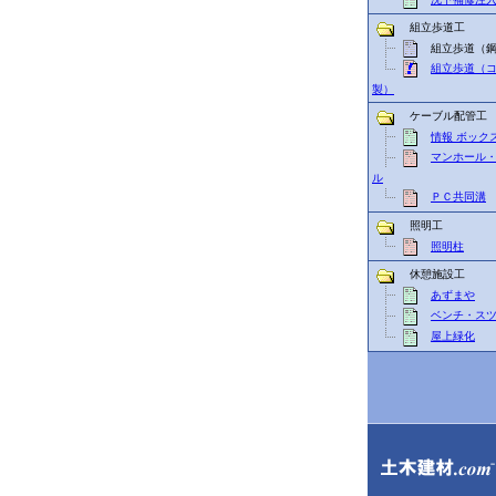
組立歩道工
組立歩道（鋼
組立歩道（
製）
ケーブル配管工
情報 ボック
マンホール
ル
ＰＣ共同溝
照明工
照明柱
休憩施設工
あずまや
ベンチ・ス
屋上緑化