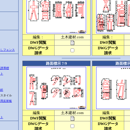
ク
編集：
土木建材.com
編集：
DWF閲覧
DWF閲覧
DWGデータ
DWGデータ
くしフェンス
請求
請求
路面標示 7/9
路面標示 
線誘導標
スト
路鋲
スタイル
護用反射板
編集：
土木建材.com
編集：
ット
DWF閲覧
DWF閲覧
DWGデータ
DWGデータ
請求
請求
入