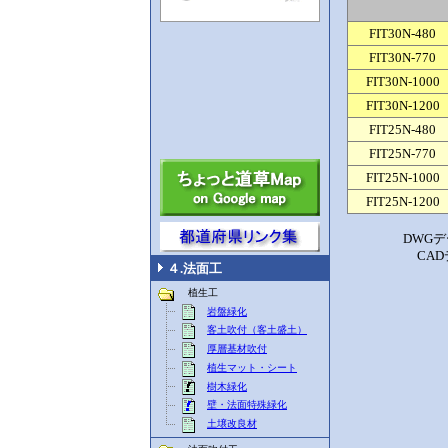
FIT30N-480
FIT30N-770
FIT30N-1000
FIT30N-1200
FIT25N-480
FIT25N-770
FIT25N-1000
FIT25N-1200
DWG
CA
４.法面工
植生工
岩盤緑化
客土吹付（客土盛土）
厚層基材吹付
植生マット・シート
樹木緑化
壁・法面特殊緑化
土壌改良材