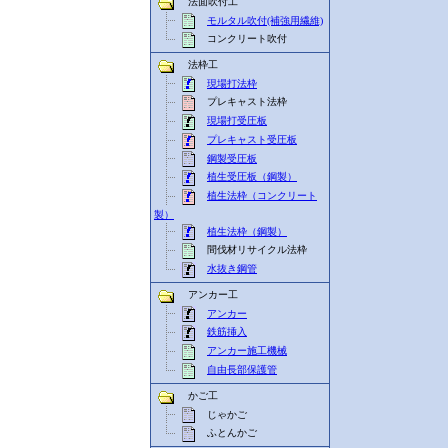
法面吹付工
モルタル吹付(補強用繊維)
コンクリート吹付
法枠工
現場打法枠
プレキャスト法枠
現場打受圧板
プレキャスト受圧板
鋼製受圧板
植生受圧板（鋼製）
植生法枠（コンクリート
製）
植生法枠（鋼製）
間伐材リサイクル法枠
水抜き鋼管
アンカー工
アンカー
鉄筋挿入
アンカー施工機械
自由長部保護管
かご工
じゃかご
ふとんかご