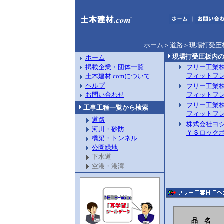
｜
ホーム
＞
道路
＞
現場打受圧
現場打受圧板内
ホーム
掲載企業・団体一覧
フリー工業
フィットフ
土木建材.comについて
ヘルプ
フリー工業
フィットフ
お問い合わせ
フリー工業
工事工種一覧から検索
フィットフ
道路
株式会社ヨ
河川・砂防
ＹＳロック
橋梁・トンネル
公園緑地
下水道
空港・港湾
品 名